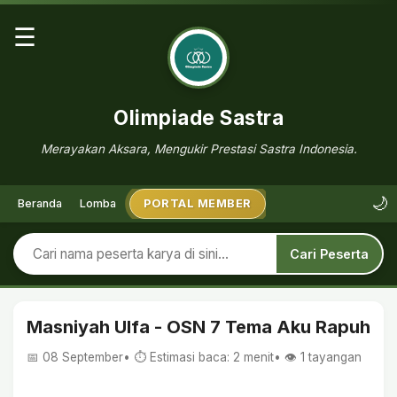
☰
Olimpiade Sastra
Merayakan Aksara, Mengukir Prestasi Sastra Indonesia.
🌙
Beranda
Lomba
PORTAL MEMBER
Cari Peserta
Masniyah Ulfa - OSN 7 Tema Aku Rapuh
📅 08 September
• ⏱ Estimasi baca: 2 menit
• 👁️
1
tayangan