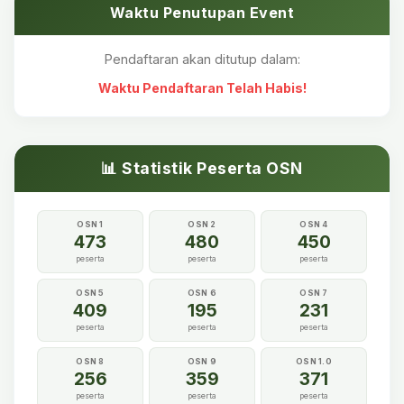
Waktu Penutupan Event
Pendaftaran akan ditutup dalam:
Waktu Pendaftaran Telah Habis!
📊 Statistik Peserta OSN
OSN 1
OSN 2
OSN 4
473
480
450
peserta
peserta
peserta
OSN 5
OSN 6
OSN 7
409
195
231
peserta
peserta
peserta
OSN 8
OSN 9
OSN 1.0
256
359
371
peserta
peserta
peserta