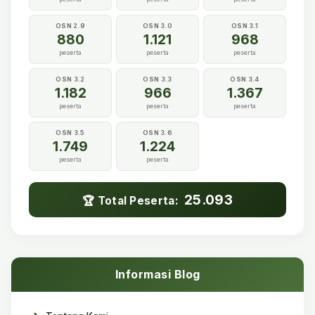
OSN 2.9
OSN 3.0
OSN 3.1
880
1.121
968
peserta
peserta
peserta
OSN 3.2
OSN 3.3
OSN 3.4
1.182
966
1.367
peserta
peserta
peserta
OSN 3.5
OSN 3.6
1.749
1.224
peserta
peserta
25.093
🏆 Total Peserta:
Informasi Blog